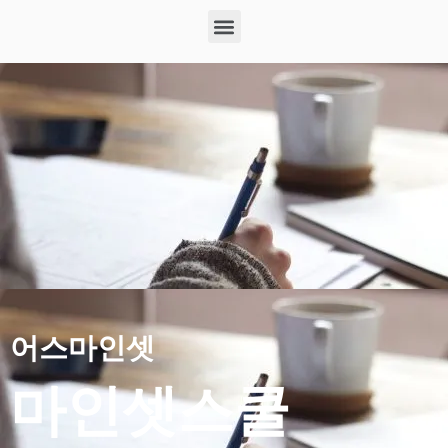
어스마인셋
마인셋스쿨