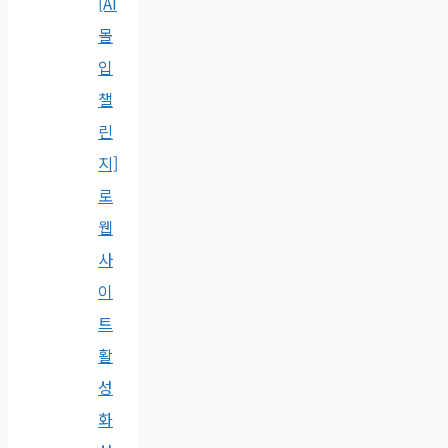
[AI
몰
입
챌
린
지]
로
웹
사
이
트
활
성
화