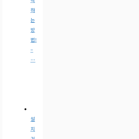
작
하
는
방
법!
–
…
설
치
귀