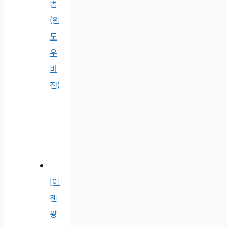
법
(윈
도
우
버
전)
[이
젠
왕