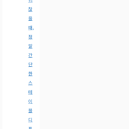
찮
을
때,
정
말
간
단
한
스
테
이
블
디
퓨