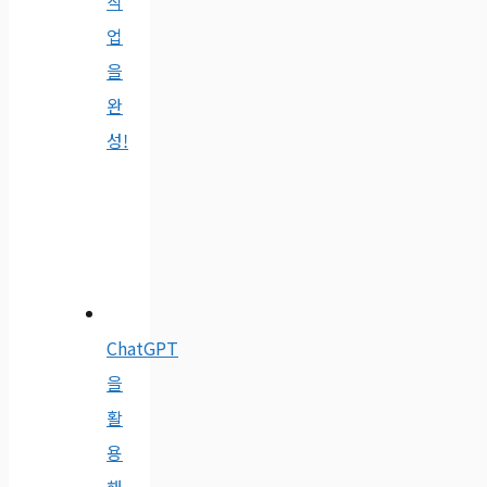
작
업
을
완
성!
ChatGPT
을
활
용