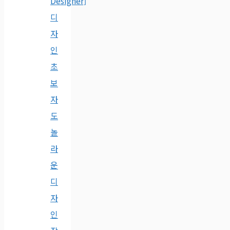
Designer]
디
자
인
초
보
자
도
놀
라
운
디
자
인