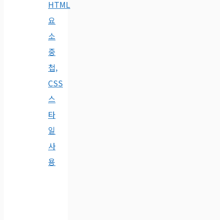
HTML
요
소
중
첩,
CSS
스
타
일
사
용