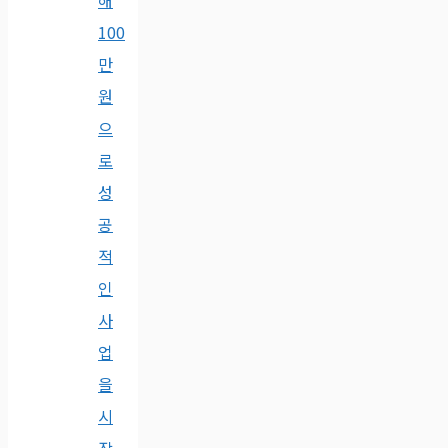
해
100
만
원
으
로
성
공
적
인
사
업
을
시