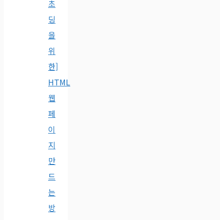
초
딩
을
위
한]
HTML
웹
페
이
지
만
드
는
방