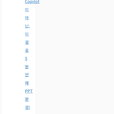
Copilot
이
아
닌,
이
걸
로
5
분
만
에
PPT
완
성!