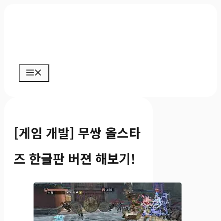
컨
텐
츠
로
메
건
뉴
너
뛰
기
[게임 개발] 무쌍 올스타
즈 한글판 버젼 해보기!