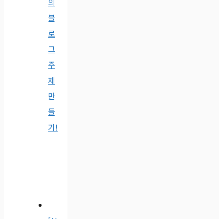
의
블
로
그
주
제
만
들
기!