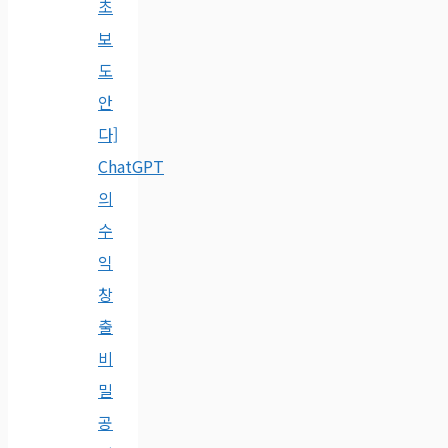
초
보
도
안
다]
ChatGPT
의
수
익
창
출
비
밀
공