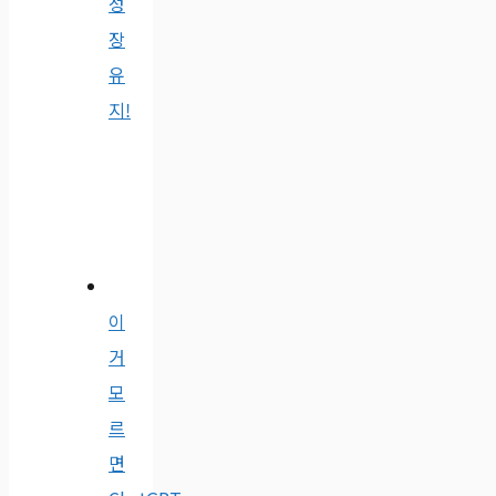
성
장
유
지!
이
거
모
르
면