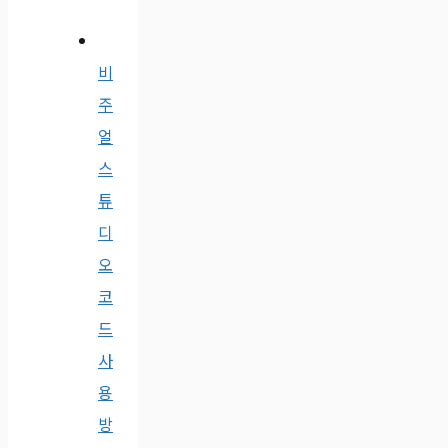
비
주
얼
스
튜
디
오
코
드
사
용
방