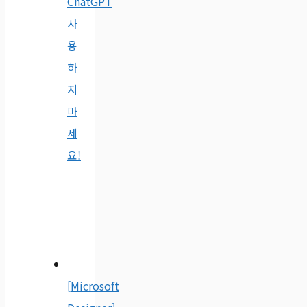
ChatGPT
사
용
하
지
마
세
요!
[Microsoft