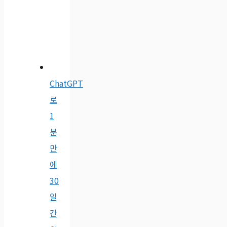
ChatGPT
로
1
분
만
에
30
일
간