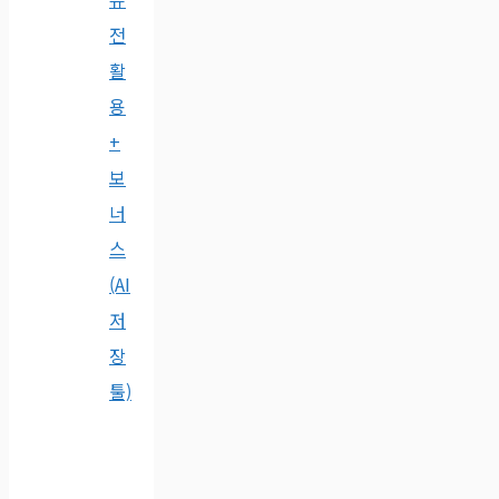
전
활
용
+
보
너
스
(AI
저
장
툴)