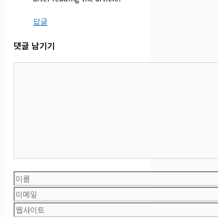
답글
댓글 남기기
댓
글
이
름
이
메
웹