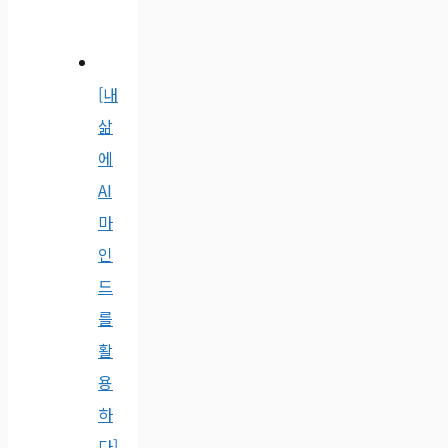
[내
삶
에
AI
마
인
드
를
활
용
하
다]