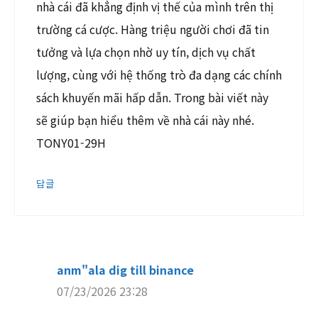
nhà cái đã khẳng định vị thế của mình trên thị
trường cá cược. Hàng triệu người chơi đã tin
tưởng và lựa chọn nhờ uy tín, dịch vụ chất
lượng, cùng với hệ thống trò đa dạng các chính
sách khuyến mãi hấp dẫn. Trong bài viết này
sẽ giúp bạn hiểu thêm về nhà cái này nhé.
TONY01-29H
답글
anm"ala dig till binance
07/23/2026 23:28