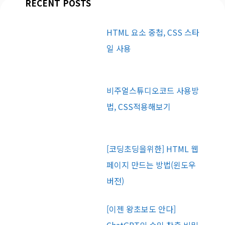
RECENT POSTS
HTML 요소 중첩, CSS 스타
일 사용
비주얼스튜디오코드 사용방
법, CSS적용해보기
[코딩초딩을위한] HTML 웹
페이지 만드는 방법(윈도우
버전)
[이젠 왕초보도 안다]
ChatGPT의 수익 창출 비밀