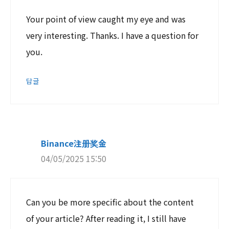
Your point of view caught my eye and was
very interesting. Thanks. I have a question for
you.
답글
Binance注册奖金
04/05/2025 15:50
Can you be more specific about the content
of your article? After reading it, I still have