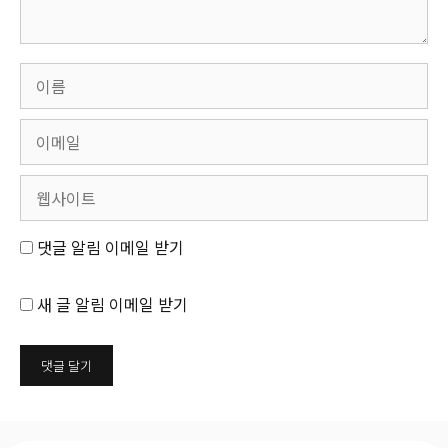
댓글 알림 이메일 받기
새 글 알림 이메일 받기