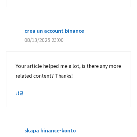
crea un account binance
08/13/2025 23:00
Your article helped me a lot, is there any more
related content? Thanks!
답글
skapa binance-konto