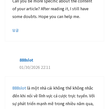
Can you be more specific about the content
of your article? After reading it, I still have
some doubts. Hope you can help me.
답글
888slot
01/30/2026 22:11
888slot
là một nhà cái không thể không nhắc
đến khi nói về lĩnh vực cá cược trực tuyến. Với
sự phát triển mạnh mẽ trong nhiều năm qua,