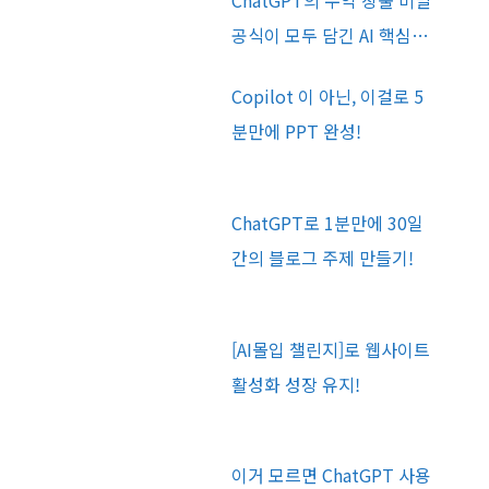
공식이 모두 담긴 AI 핵심…
Copilot 이 아닌, 이걸로 5
분만에 PPT 완성!
ChatGPT로 1분만에 30일
간의 블로그 주제 만들기!
[AI몰입 챌린지]로 웹사이트
활성화 성장 유지!
이거 모르면 ChatGPT 사용