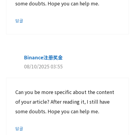
some doubts. Hope you can help me.
답글
Binance注册奖金
08/10/2025 03:55
Can you be more specific about the content
of your article? After reading it, I still have
some doubts. Hope you can help me.
답글