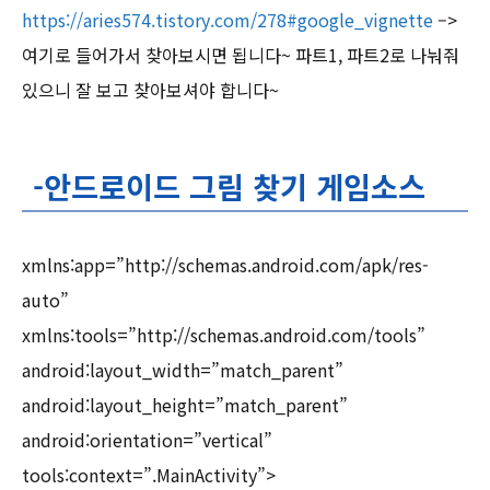
https://aries574.tistory.com/278#google_vignette
–>
여기로 들어가서 찾아보시면 됩니다~ 파트1, 파트2로 나눠줘
있으니 잘 보고 찾아보셔야 합니다~
-안드로이드 그림 찾기 게임소스
xmlns:app=”http://schemas.android.com/apk/res-
auto”
xmlns:tools=”http://schemas.android.com/tools”
android:layout_width=”match_parent”
android:layout_height=”match_parent”
android:orientation=”vertical”
tools:context=”.MainActivity”>