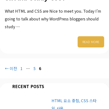
What HTML and CSS are Nice to meet you. Today I’m
going to talk about why WordPress bloggers should
study …
READ MORE
←
이전
1
…
5
6
RECENT POSTS
HTML 요소 중첩, CSS 스타
일 사용