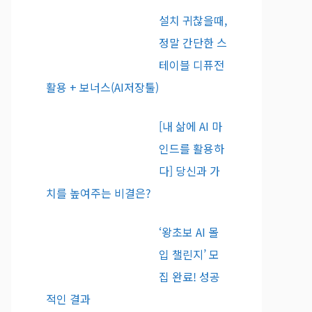
설치 귀찮을때,
정말 간단한 스
테이블 디퓨전
활용 + 보너스(AI저장툴)
[내 삶에 AI 마
인드를 활용하
다] 당신과 가
치를 높여주는 비결은?
‘왕초보 AI 몰
입 챌린지’ 모
집 완료! 성공
적인 결과