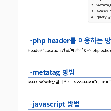
-metata
-javascr
-jquery 
-php header를 이용하는 
Header(“Location:경로/파일명”); –> php ec
-metatag 방법
meta refresh랑 같이쓰기 –> content=”0; ur
-javascript 방법