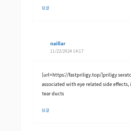
답글
naillar
11/22/2024 14:17
[url=https://fastpriligy.top/]priligy sera
associated with eye related side effects,
tear ducts
답글