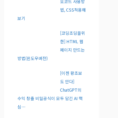
오코드 사용방
법, CSS적용해
보기
[코딩초딩을위
한] HTML 웹
페이지 만드는
방법(윈도우버전)
[이젠 왕초보
도 안다]
ChatGPT의
수익 창출 비밀공식이 모두 담긴 AI 핵
심…