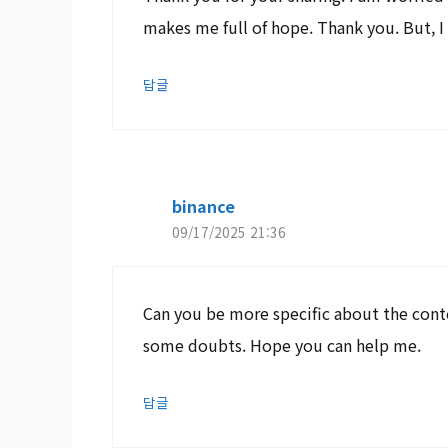
makes me full of hope. Thank you. But, I
답글
binance
09/17/2025 21:36
Can you be more specific about the content
some doubts. Hope you can help me.
답글