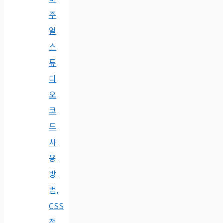
주
얼
스
튜
디
오
코
드
사
용
방
법,
CSS
적