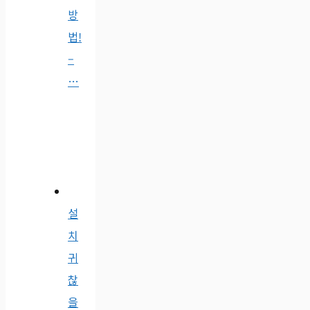
방
법!
–
…
설
치
귀
찮
을