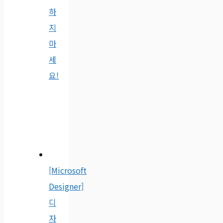
하
지
마
세
요!
[Microsoft
Designer]
디
자