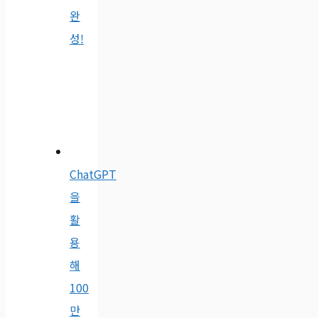
완
성!
ChatGPT
을
활
용
해
100
만