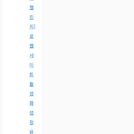
챌
린
지]
로
웹
사
이
트
활
성
화
성
장
유