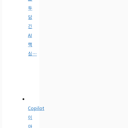
두
담
긴
AI
핵
심…
Copilot
이
아