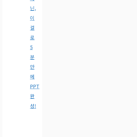
닌,
이
걸
로
5
분
만
에
PPT
완
성!