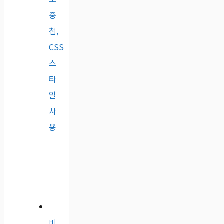
중
첩,
CSS
스
타
일
사
용
비