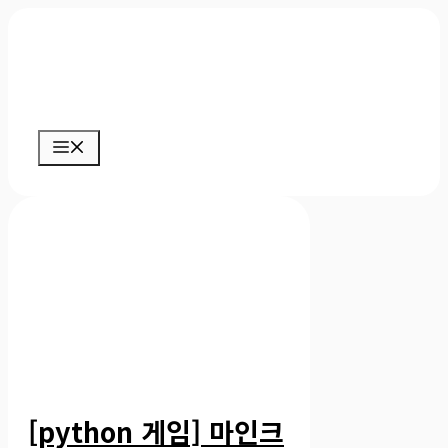
컨
텐
츠
로
메
건
뉴
너
뛰
기
[python 게임] 마인크