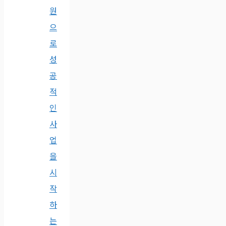
원
으
로
성
공
적
인
사
업
을
시
작
하
는