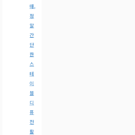
때,
정
말
간
단
한
스
테
이
블
디
퓨
전
활