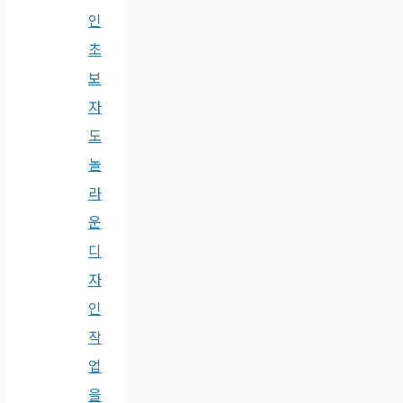
인
초
보
자
도
놀
라
운
디
자
인
작
업
을