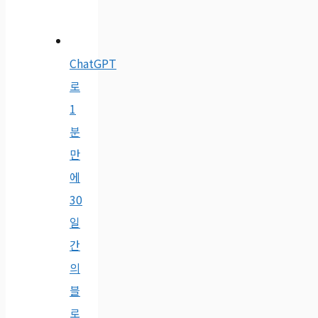
ChatGPT
로
1
분
만
에
30
일
간
의
블
로