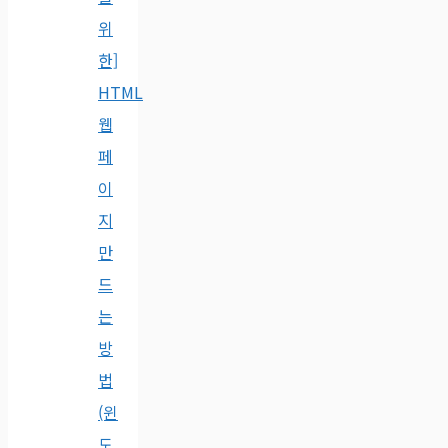
위
한]
HTML
웹
페
이
지
만
드
는
방
법
(윈
도