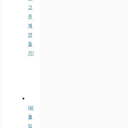
그
주
제
만
들
기!
[AI
몰
입