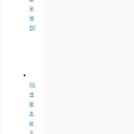
우
버
전)
[이
젠
왕
초
보
도