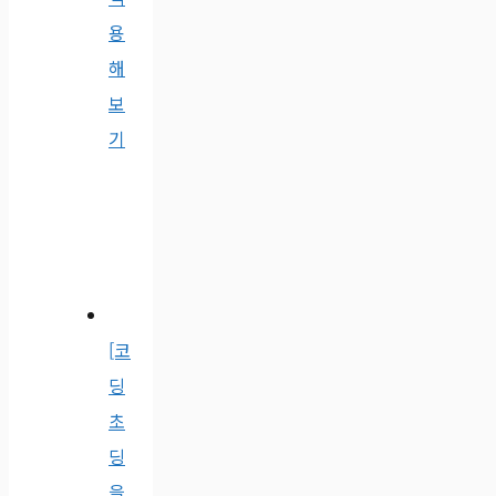
용
해
보
기
[코
딩
초
딩
을