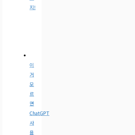
지!
이
거
모
르
면
ChatGPT
사
용