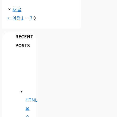
새 글
페
페
페
←
이전
1
…
7
8
이
이
이
지
지
지
RECENT
POSTS
HTML
요
소