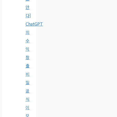
안
다]
ChatGPT
의
수
익
창
출
비
밀
공
식
이
모