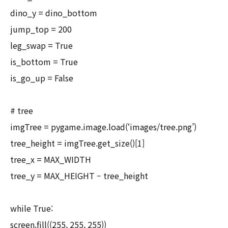
dino_y = dino_bottom
jump_top = 200
leg_swap = True
is_bottom = True
is_go_up = False
# tree
imgTree = pygame.image.load(‘images/tree.png’)
tree_height = imgTree.get_size()[1]
tree_x = MAX_WIDTH
tree_y = MAX_HEIGHT – tree_height
while True:
screen.fill((255, 255, 255))