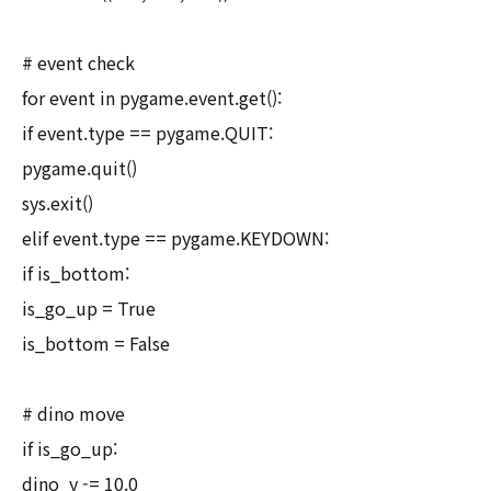
# event check
for event in pygame.event.get():
if event.type == pygame.QUIT:
pygame.quit()
sys.exit()
elif event.type == pygame.KEYDOWN:
if is_bottom:
is_go_up = True
is_bottom = False
# dino move
if is_go_up:
dino_y -= 10.0