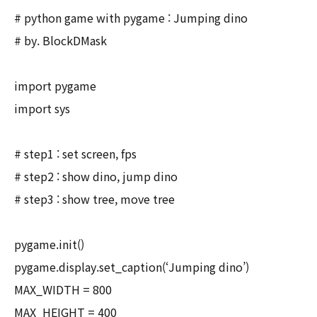
# python game with pygame : Jumping dino
# by. BlockDMask
import pygame
import sys
# step1 : set screen, fps
# step2 : show dino, jump dino
# step3 : show tree, move tree
pygame.init()
pygame.display.set_caption(‘Jumping dino’)
MAX_WIDTH = 800
MAX_HEIGHT = 400