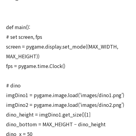
def main():
# set screen, fps
screen = pygame.display.set_mode((MAX_WIDTH,
MAX_HEIGHT))
fps = pygame.time.Clock()
# dino
imgDino1 = pygame.image.load(‘images/dino1.png’)
imgDino2 = pygame.image.load(‘images/dino2.png’)
dino_height = imgDino1.get_size()[1]
dino_bottom = MAX_HEIGHT – dino_height
dino_x = 50