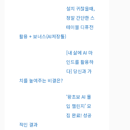
설치 귀찮을때,
정말 간단한 스
테이블 디퓨전
활용 + 보너스(AI저장툴)
[내 삶에 AI 마
인드를 활용하
다] 당신과 가
치를 높여주는 비결은?
‘왕초보 AI 몰
입 챌린지’ 모
집 완료! 성공
적인 결과