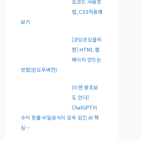
오코드 사용방
법, CSS적용해
보기
[코딩초딩을위
한] HTML 웹
페이지 만드는
방법(윈도우버전)
[이젠 왕초보
도 안다]
ChatGPT의
수익 창출 비밀공식이 모두 담긴 AI 핵
심…