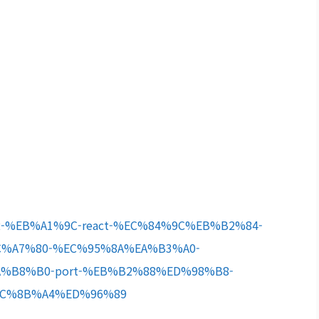
ct-pm2-%EB%A1%9C-react-%EC%84%9C%EB%B2%84-
%A7%80-%EC%95%8A%EA%B3%A0-
%B8%B0-port-%EB%B2%88%ED%98%B8-
C%8B%A4%ED%96%89