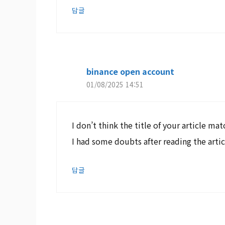
답글
binance open account
01/08/2025 14:51
I don’t think the title of your article ma
I had some doubts after reading the artic
답글