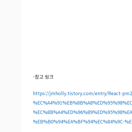
-참고 링크
https://jmholly.tistory.com/entry/Rea
%EC%A4%91%EB%8B%A8%ED%95%98%EC
%EC%8B%A4%ED%96%89%ED%95%98%EA
%EB%B0%94%EA%BF%94%EC%84%9C-%E