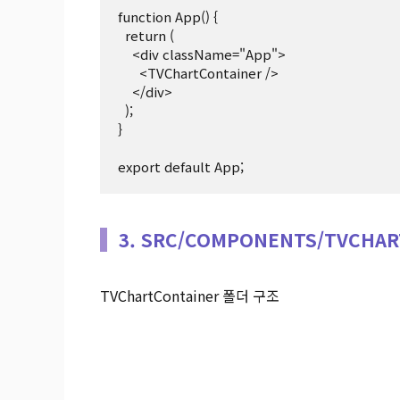
function App() {

  return (

    <div className="App">

      <TVChartContainer />

    </div>

  );

}

3. SRC/COMPONENTS/TVCHA
TVChartContainer 폴더 구조