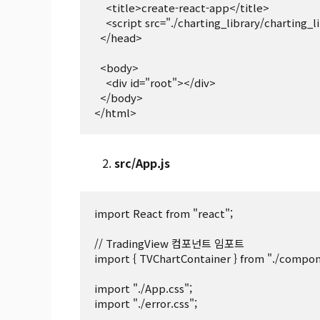
    <title>create-react-app</title>

    <script src="./charting_library/charting_library.min.js"></script>

  </head>

  <body>

    <div id="root"></div>

  </body>

</html>
src/App.js
import React from "react";

// TradingView 컴포넌트 임포트

import { TVChartContainer } from "./compon
import "./App.css";

import "./error.css";
