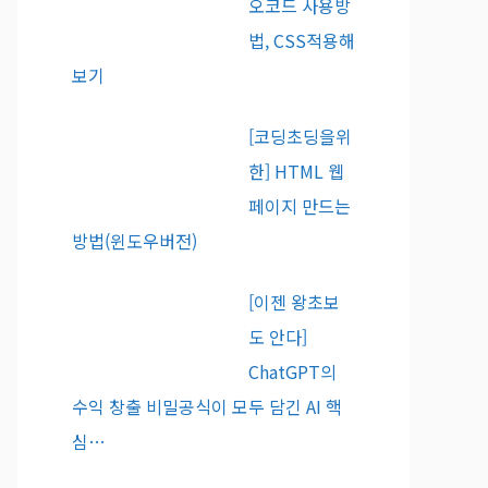
오코드 사용방
법, CSS적용해
보기
[코딩초딩을위
한] HTML 웹
페이지 만드는
방법(윈도우버전)
[이젠 왕초보
도 안다]
ChatGPT의
수익 창출 비밀공식이 모두 담긴 AI 핵
심…