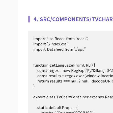
4. SRC/COMPONENTS/TVCHAR
import * as React from 'react';

import './index.css';

import Datafeed from './api/'

function getLanguageFromURL() {

    const regex = new RegExp('[\\?&]lang=([^&#]*)');

    const results = regex.exec(window.location.search);

    return results === null ? null : decodeURIComponent(results[1].replace(/\+/g, ' '));

}

export class TVChartContainer extends Rea
    static defaultProps = {

        symbol: 'Coinbase:BTC/USD',
