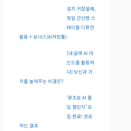
설치 귀찮을때,
정말 간단한 스
테이블 디퓨전
활용 + 보너스(AI저장툴)
[내 삶에 AI 마
인드를 활용하
다] 당신과 가
치를 높여주는 비결은?
‘왕초보 AI 몰
입 챌린지’ 모
집 완료! 성공
적인 결과